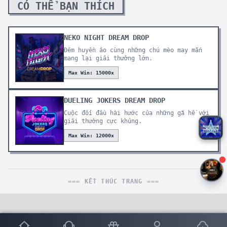
CÓ THỂ BẠN THÍCH
NEKO NIGHT DREAM DROP
Đêm huyền ảo cùng những chú mèo may mắn
mang lại giải thưởng lớn.
Max Win: 15000x
DUELING JOKERS DREAM DROP
Cuộc đối đầu hài hước của những gã hề với
giải thưởng cực khủng.
Max Win: 12000x
=== KẾT THÚC TRANG ===